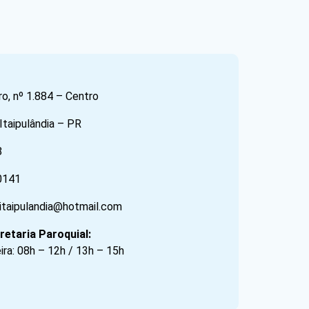
, nº 1.884 – Centro
Itaipulândia – PR
8
0141
eitaipulandia@hotmail.com
retaria Paroquial:
ra: 08h – 12h / 13h – 15h