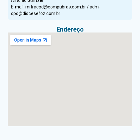
Antonio Güntzel
E-mail: mitracpd@compubras.com.br / adm-
cpd@diocesefoz.com.br
Endereço