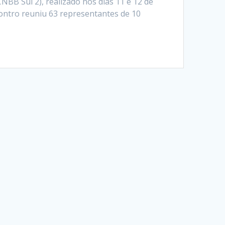
NBB Sul 2), realizado nos dias 11 e 12 de
contro reuniu 63 representantes de 10