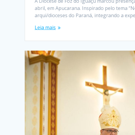
A Diocese de Foz do Iguaçu marcou presença n
abril, em Apucarana. Inspirado pelo tema “
arqui/dioceses do Paraná, integrando a exp
Leia mais