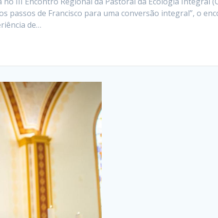
o III Encontro Regional da Pastoral da Ecologia Integral (C
Nos passos de Francisco para uma conversão integral”, o en
eriência de…